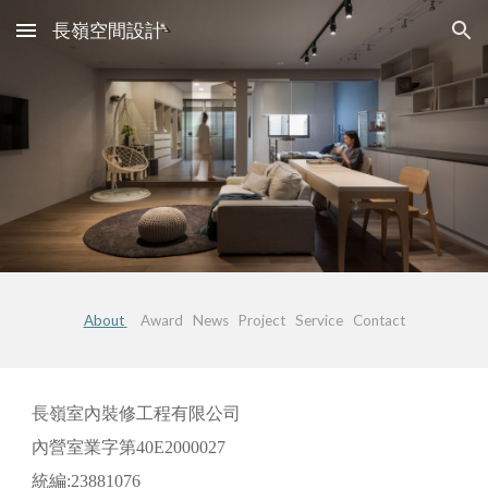
長嶺空間設計
Skip to main content
Skip to navigation
About
Award
News
Project
Service
Contact
長嶺室內裝修工程有限公司
內營室業字第40E2000027
統編:23881076