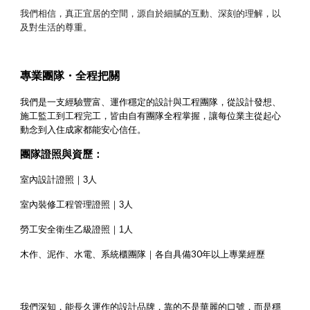
我們相信，真正宜居的空間，源自於細膩的互動、深刻的理解，以
及對生活的尊重。
專業團隊・全程把關
我們是一支經驗豐富、運作穩定的設計與工程團隊，從設計發想、
施工監工到工程完工，皆由自有團隊全程掌握，讓每位業主從起心
動念到入住成家都能安心信任。
團隊證照與資歷：
室內設計證照｜3人
室內裝修工程管理證照｜3人
勞工安全衛生乙級證照｜1人
各自具備30年以上專業經歷
木作、泥作、水電、系統櫃團隊｜
我們深知，能長久運作的設計品牌，靠的不是華麗的口號，而是穩