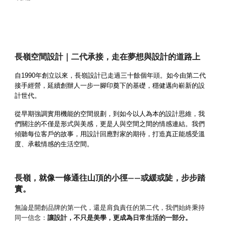
長嶺空間設計｜二代承接，走在夢想與設計的道路上
自1990年創立以來，長嶺設計已走過三十餘個年頭。如今由第二代
接手經營，延續創辦人一步一腳印奠下的基礎，穩健邁向嶄新的設
計世代。
從早期強調實用機能的空間規劃，到如今以人為本的設計思維，我
們關注的不僅是形式與美感，更是人與空間之間的情感連結。我們
傾聽每位客戶的故事，用設計回應對家的期待，打造真正能感受溫
度、承載情感的生活空間。
長嶺，就像一條通往山頂的小徑——或緩或陡，步步踏
實。
無論是開創品牌的第一代，還是肩負責任的第二代，我們始終秉持
同一信念：
讓設計，不只是美學，更成為日常生活的一部分。